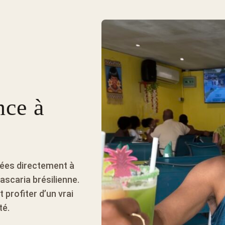
nce à
pées directement à
rascaria brésilienne.
t profiter d’un vrai
té.