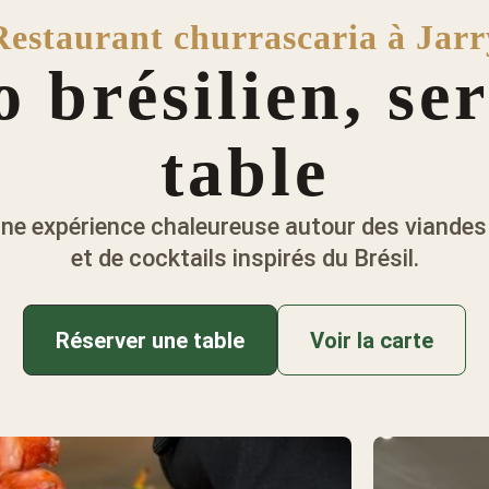
Restaurant churrascaria à Jarr
o brésilien, ser
table
 une expérience chaleureuse autour des viandes 
et de cocktails inspirés du Brésil.
Réserver une table
Voir la carte