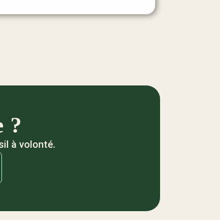
e ?
il à volonté.